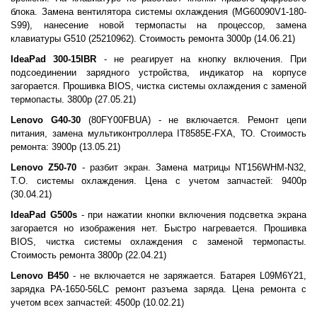
блока. Замена вентилятора системы охлаждения (MG60090V1-180-
S99), нанесение новой термопасты на процессор, замена
клавиатуры G510 (25210962). Стоимость ремонта 3000р (14.06.21)
IdeaPad 300-15IBR
- не реагирует на кнопку включения. При
подсоединении зарядного устройства, индикатор на корпусе
загорается. Прошивка BIOS, чистка системы охлаждения с заменой
термопасты. 3800р (27.05.21)
Lenovo G40-30
(80FY00FBUA) - не включается. Ремонт цепи
питания, замена мультиконтроллера
IT8585E-FXA, ТО. Стоимость
ремонта: 3900р (13.05.21)
Lenovo Z50-70
- разбит экран. Замена матрицы NT156WHM-N32,
Т.О. системы охлаждения. Цена с учетом запчастей: 9400р
(30.04.21)
IdeaPad G500s
- при нажатии кнопки включения подсветка экрана
загорается но изображения нет. Быстро нагревается. Прошивка
BIOS, чистка системы охлаждения с заменой термопасты.
Стоимость ремонта 3800р (22.04.21)
Lenovo B450
- не включается не заряжается. Батарея L09M6Y21,
зарядка PA-1650-56LC ремонт разъема заряда. Цена ремонта с
учетом всех запчастей: 4500р (10.02.21)