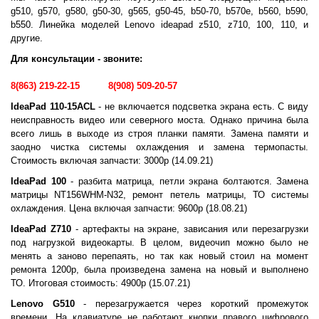
g510, g570, g580, g50-30, g565, g50-45, b50-70, b570e, b560, b590,
b550. Линейка моделей Lenovo ideapad z510, z710, 100, 110, и
другие.
Для консультации - звоните:
8(863) 219-22-15
8(908) 509-20-57
IdeaPad 110-15ACL
- не включается подсветка экрана есть. С виду
неисправность видео или северного моста. Однако причина была
всего лишь в выходе из строя планки памяти. Замена памяти и
заодно чистка системы охлаждения и замена термопасты.
Стоимость включая запчасти: 3000р (14.09.21)
IdeaPad 100
- разбита матрица, петли экрана болтаются. Замена
матрицы NT156WHM-N32, ремонт петель матрицы, ТО системы
охлаждения. Цена включая запчасти: 9600р (18.08.21)
IdeaPad Z710
- артефакты на экране, зависания или перезагрузки
под нагрузкой видеокарты. В целом, видеочип можно было не
менять а заново перепаять, но так как новый стоил на момент
ремонта 1200р, была произведена замена на новый и выполнено
ТО. Итоговая стоимость: 4900р (15.07.21)
Lenovo G510
- перезагружается через короткий промежуток
времени. На клавиатуре не работают кнопки правого цифрового