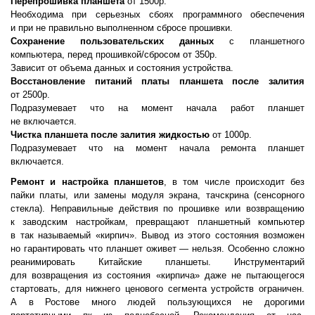
Перепрошивка планшета
от 1500р.
Необходима при серьезных сбоях программного обеспечения
и при не правильно выполненном сбросе прошивки.
Сохранение пользовательских данных
с планшетного
компьютера, перед прошивкой/сбросом от 350р.
Зависит от объема данных и состояния устройства.
Восстановление питаний платы планшета после залития
от 2500р.
Подразумевает что на момент начала работ планшет
не включается.
Чистка планшета после залития жидкостью
от 1000р.
Подразумевает что на момент начала ремонта планшет
включается.
Ремонт и настройка планшетов
, в том числе происходит без
пайки платы, или замены модуля экрана, тачскрина
(
сенсорного
стекла). Неправильные действия по прошивке или возвращению
к заводским настройкам, превращают планшетный компьютер
в так называемый
«
кирпич». Вывод из этого состояния возможен
но гарантировать что планшет оживет — нельзя. Особенно сложно
реанимировать Китайские планшеты. Инструментарий
для возвращения из состояния
«
кирпича» даже не пытающегося
стартовать, для нижнего ценового сегмента устройств ограничен.
А в Ростове много людей пользующихся не дорогими