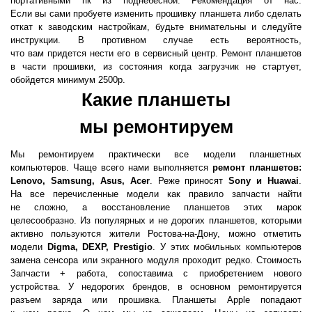
портативными пк из поднебесной. Рекомендация от нас.
Если вы сами пробуете изменить прошивку планшета либо сделать
откат к заводским настройкам, будьте внимательны и следуйте
инструкции. В противном случае есть вероятность,
что вам придется нести его в сервисный центр. Ремонт планшетов
в части прошивки, из состояния когда загрузчик не стартует,
обойдется минимум 2500р.
Какие планшеты
мы ремонтируем
Мы ремонтируем практически все модели планшетных
компьютеров. Чаще всего нами выполняется
ремонт планшетов:
Lenovo, Samsung, Asus, Acer
. Реже приносят
Sony и Huawai
.
На все перечисленные модели как правило запчасти найти
не сложно, а восстановление планшетов этих марок
целесообразно. Из популярных и не дорогих планшетов, которыми
активно пользуются жители Ростова-на-Дону, можно отметить
модели
Digma, DEXP, Prestigio
. У этих мобильных компьютеров
замена сенсора или экранного модуля проходит редко. Стоимость
Запчасти + работа, сопоставима с приобретением нового
устройства. У недорогих брендов, в основном ремонтируется
разъем заряда или прошивка. Планшеты Apple попадают