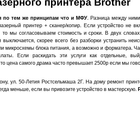
зерного принтера Brother
я по тем же принципам что и МФУ
. Разница между ними
азерный принтер + сканер/копир. Если устройство не вкл
 то мы согласовываем стоимость и сроки. В двух словах
м выключается, скорее всего без разборки устранить неис
и микросхемы блока питания, а возможно и форматера. Час
 платы. Если раскидать эти услуги как отдельные, в
 то цена самого драма часто превышает 2500р если мы гов
ону, ул. 50-Летия Ростсельмаша 2Г. На дому ремонт принт
егда меньше, если вы привозите устройство в мастерскую.