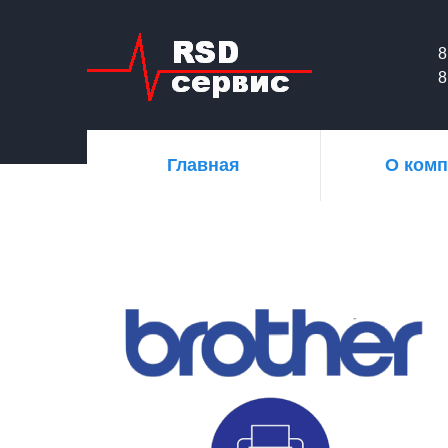
8
8
Главная
О ком