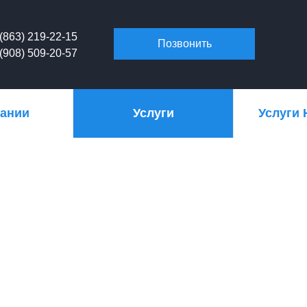
(863) 219-22-15
Позвонить
(908) 509-20-57
пании
Услуги
Услуги 