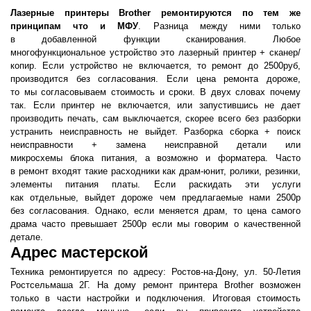
Лазерные принтеры Brother ремонтируются по тем же
принципам что и МФУ
. Разница между ними только
в добавленной функции сканирования. Любое
многофункциональное устройство это лазерный принтер + сканер/
копир. Если устройство не включается, то ремонт до 2500руб,
производится без согласования. Если цена ремонта дороже,
то мы согласовываем стоимость и сроки. В двух словах почему
так. Если принтер не включается, или запустившись не дает
производить печать, сам выключается, скорее всего без разборки
устранить неисправность не выйдет. Разборка сборка + поиск
неисправности + замена неисправной детали или
микросхемы блока питания, а возможно и форматера. Часто
в ремонт входят такие расходники как драм-юнит, ролики, резинки,
элементы питания платы. Если раскидать эти услуги
как отдельные, выйдет дороже чем предлагаемые нами 2500р
без согласования. Однако, если меняется драм, то цена самого
драма часто превышает 2500р если мы говорим о качественной
детале.
Адрес мастерской
Техника ремонтируется по адресу: Ростов-на-Дону, ул. 50-Летия
Ростсельмаша 2Г. На дому ремонт принтера Brother возможен
только в части настройки и подключения. Итоговая стоимость