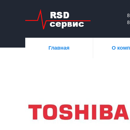
8
8
Главная
О ком