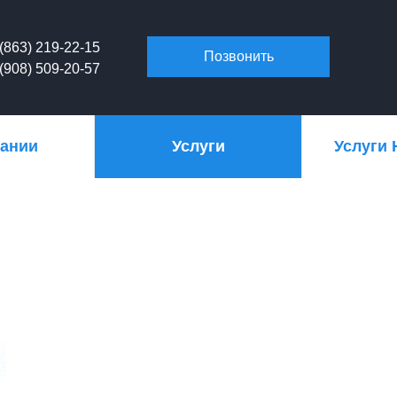
(863) 219-22-15
Позвонить
(908) 509-20-57
пании
Услуги
Услуги 