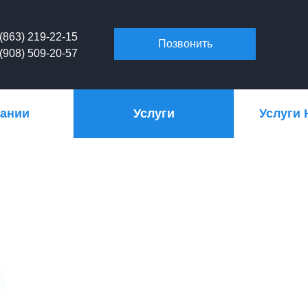
(863) 219-22-15
Позвонить
(908) 509-20-57
пании
Услуги
Услуги 