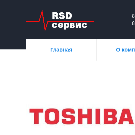
8
8
Главная
О ком