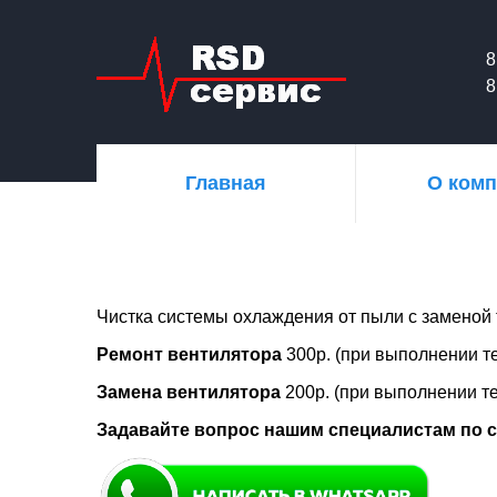
8
8
Главная
О ком
Чистка системы охлаждения от пыли с замено
Ремонт вентилятора
3
00р. (при выполнении т
Замена вентилятора
200р.
(
при
выполнении
т
Задавайте вопрос нашим специалистам по с