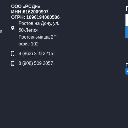
ООО «РСДи»
ИНН:6162009907
ОГРН: 1096194000506
Ростов на Дону, ул.
50-Летия
и
Ростсельмаша 2Г
офис 102
8 (863) 219 2215
8 (908) 509 2057
П