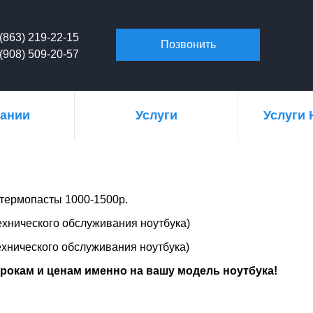
(863) 219-22-15
Позвонить
(908) 509-20-57
пании
Услуги
Услуги 
й термопасты
1000-1500р.
ехнического обслуживания ноутбука)
ехническ
ого
обслуживани
я
ноутбука)
рокам и ценам именно на вашу модель ноутбука!